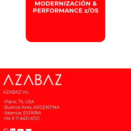
implementación y la gestión
MODERNIZACIÓN &
del software del Mainframe.
PERFORMANCE z/OS
+ INFO
Optimizamos la eficiencia y
la capacidad del Mainframe.
+ INFO
AZABAZ Inc
•Plano, TX, USA
•Buenos Aires, ARGENTINA
•Valencia, ESPAÑA
+54 9 11 6431-6721