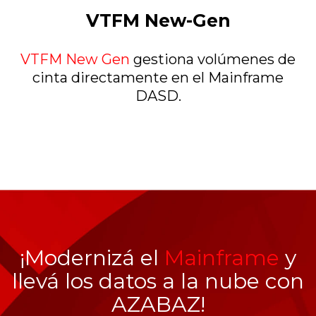
VTFM New-Gen
VTFM New Gen
gestiona volúmenes de
cinta directamente en el Mainframe
DASD.
¡Modernizá el
Mainframe
y
llevá los datos a la nube con
AZABAZ!